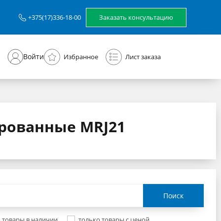
Заказать консультацию
+375(17)336-18-00
Войти
Избранное
Лист заказа
рованные MRJ21
Поиск
 товары в наличии
только товары с ценой