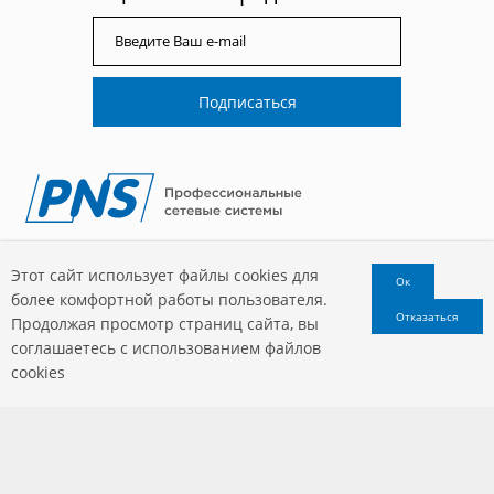
220035, Республика Беларусь, г. Минск, ул. Тимирязева, д. 67,
Этот сайт использует файлы cookies для
офис 1313
Ок
более комфортной работы пользователя.
Служба заказа
Отказаться
Продолжая просмотр страниц сайта, вы
Телефон: +375 (17) 336-18-00
соглашаетесь с использованием файлов
А1:
+375 (29) 388-84-02
cookies
МТС:
+375 (29) 577-74-34
Факс:
+375 (17) 336-18-02
Viber:
PNS Minsk
e-mail: info@pns.by
Сервис и гарантийный ремонт